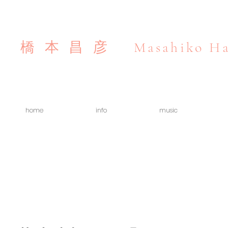
Masahiko Ha
橋本昌彦
home
info
music