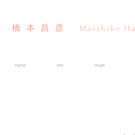
Masahiko Ha
橋本昌彦
home
info
music