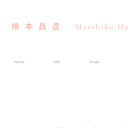
Masahiko Ha
橋本昌彦
home
info
music