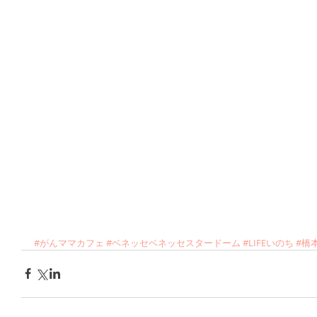
#がんママカフェ
#ベネッセベネッセスタードーム
#LIFEいのち
#橋