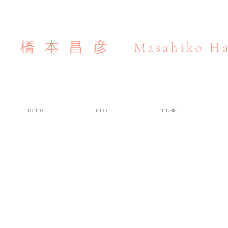
Masahiko Ha
橋本昌彦
home
info
music