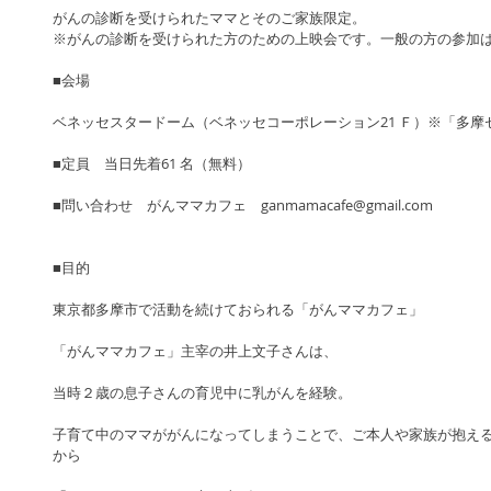
がんの診断を受けられたママとそのご家族限定。
※がんの診断を受けられた方のための上映会です。一般の方の参加
■会場　
ベネッセスタードーム（ベネッセコーポレーション21 Ｆ）※「多摩
■定員　当日先着61 名（無料）
■問い合わせ　がんママカフェ　ganmamacafe@gmail.com 
■目的
東京都多摩市で活動を続けておられる「がんママカフェ」
「がんママカフェ」主宰の井上文子さんは、
当時２歳の息子さんの育児中に乳がんを経験。
子育て中のママががんになってしまうことで、ご本人や家族が抱え
から