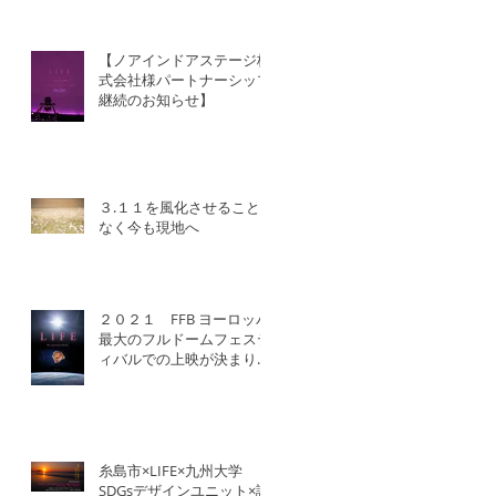
【ノアインドアステージ株
式会社様パートナーシップ
継続のお知らせ】
３.１１を風化させること
なく今も現地へ
２０２１ FFB ヨーロッパ
最大のフルドームフェステ
ィバルでの上映が決まりま
した！
糸島市×LIFE×九州大学
SDGsデザインユニット×認