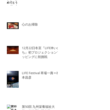
心のお掃除
12月22日冬至『LIFE®︎いの
ち』初プロジェクションマ
ッピングに初挑戦
LIFE Festival 草場一壽 × 橋
本昌彦
第50回 九州栄養福祉大