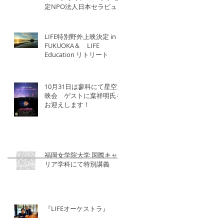
定NPO法人日本セラピュー
ティック協会×北洋建設
LIFE特別野外上映決定 in
FUKUOKA＆ LIFE
Education リトリート
10月31日は蓼科にて星空上
映会 ゲストに葉祥明氏を
お迎えします！
福岡女学院大学 国際キャ
リア学科にて特別講義
『LIFEオーケストラ』