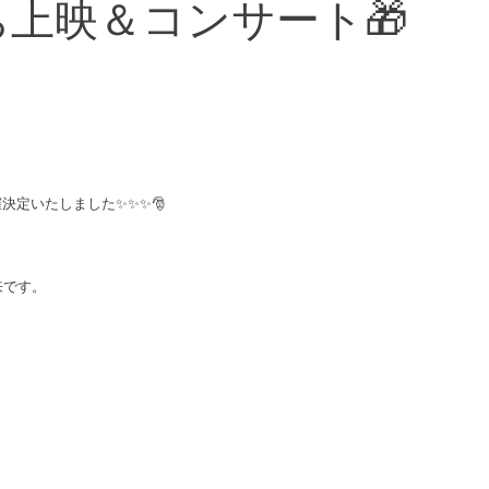
のち上映＆コンサート🎁
催決定いたしました✨✨✨🎅
来です。