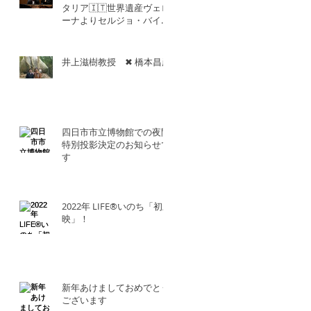
タリア🇮🇹世界遺産ヴェロ
ーナよりセルジョ・バイエ
ッタ氏との共演！！
井上滋樹教授 ✖︎ 橋本昌彦
四日市市立博物館での夜間
特別投影決定のお知らせで
す
2022年 LIFE®︎いのち「初上
映」！
新年あけましておめでとう
ございます