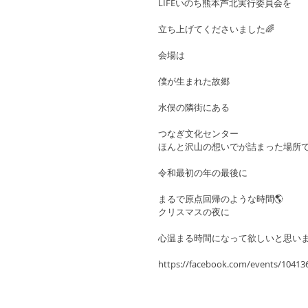
LIFEいのち熊本芦北実行委員会を
立ち上げてくださいました🌈
会場は　
僕が生まれた故郷　
水俣の隣街にある
つなぎ文化センター　
ほんと沢山の想いでが詰まった場所
令和最初の年の最後に
まるで原点回帰のような時間🌎
クリスマスの夜に
心温まる時間になって欲しいと思いま
https://facebook.com/events/104136