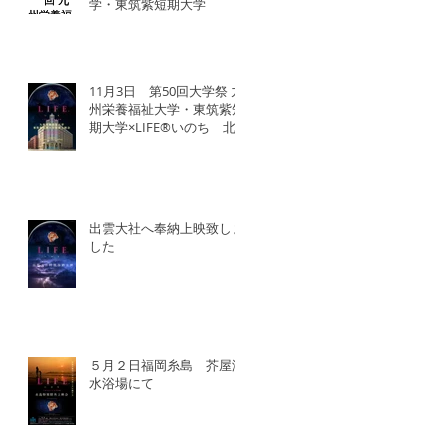
学・東筑紫短期大学
11月3日 第50回大学祭 九
州栄養福祉大学・東筑紫短
期大学×LIFE®︎いのち 北
九州SDGsマンス「いのち
の教育事業」
出雲大社へ奉納上映致しま
した
５月２日福岡糸島 芥屋海
水浴場にて