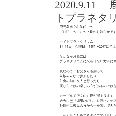
2020.9.
トプラネタ
鹿児島市立科学館での
『LIFEいのち』の上映のお知らせで
ナイトプラネタリウム
9月11日　金曜日　19時〜20時にて
なかなかお昼には
プラネタリウムに来られない方々に
夜なので、お父さんも揃って
家族みんなで参加したり
外食の前に友人と行ったり
夜ならではの楽しみ方があるのでは
カップルで行くのも愛が深まります
過去に￼『LIFEいのち』を観たカッ
番組中に彼氏の方から手を繋いでき
（そんなことをするタイプではない