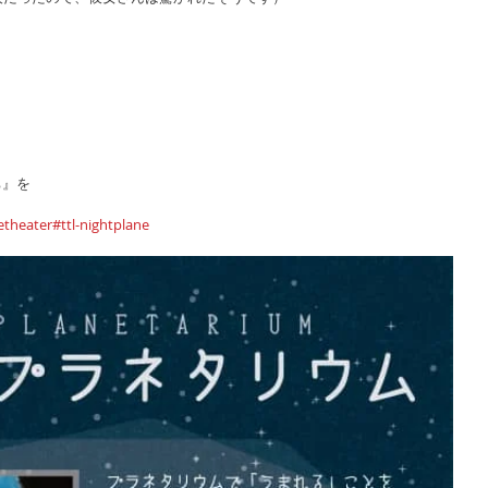
ち』を
theater#ttl-nightplane