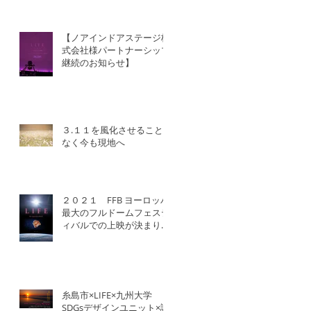
【ノアインドアステージ株
式会社様パートナーシップ
継続のお知らせ】
３.１１を風化させること
なく今も現地へ
２０２１ FFB ヨーロッパ
最大のフルドームフェステ
ィバルでの上映が決まりま
した！
糸島市×LIFE×九州大学
SDGsデザインユニット×認