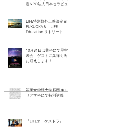
定NPO法人日本セラピュー
ティック協会×北洋建設
LIFE特別野外上映決定 in
FUKUOKA＆ LIFE
Education リトリート
10月31日は蓼科にて星空上
映会 ゲストに葉祥明氏を
お迎えします！
福岡女学院大学 国際キャ
リア学科にて特別講義
『LIFEオーケストラ』