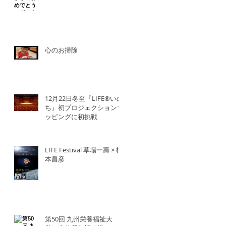
心のお掃除
12月22日冬至『LIFE®︎いの
ち』初プロジェクションマ
ッピングに初挑戦
LIFE Festival 草場一壽 × 橋
本昌彦
第50回 九州栄養福祉大