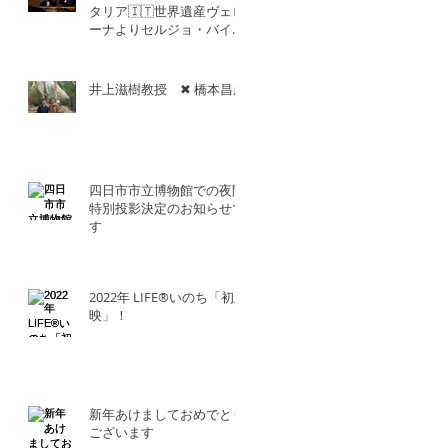
タリア🇮🇹世界遺産ヴェロ
ーナよりセルジョ・バイエ
ッタ氏との共演！！
井上滋樹教授 ✖︎ 橋本昌彦
四日市市立博物館での夜間
特別投影決定のお知らせで
す
2022年 LIFE®︎いのち「初上
映」！
新年あけましておめでとう
ございます