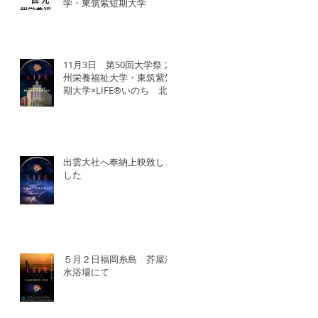
学・東筑紫短期大学
11月3日 第50回大学祭 九
州栄養福祉大学・東筑紫短
期大学×LIFE®︎いのち 北
九州SDGsマンス「いのち
の教育事業」
出雲大社へ奉納上映致しま
した
５月２日福岡糸島 芥屋海
水浴場にて