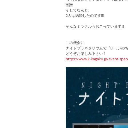
￼￼
そしてなんと、
2人は結婚したのです!!!
そんなミラクルもおこっています!!!
この機会に
ナイトプラネタリウムで『LIFEいの
どうぞお楽しみ下さい！
https://www.k-kagaku.jp/event-space