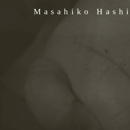
​Masahiko Hash