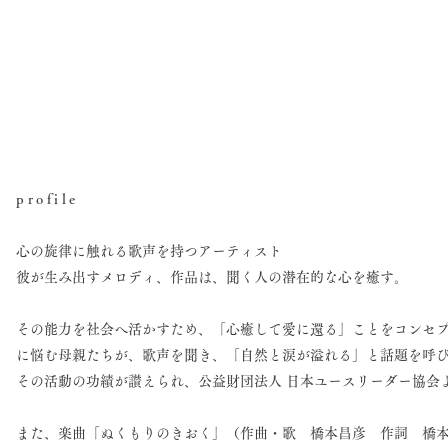
profile​
心の旋律に触れる歌声を持つアーティスト
彼が生み出すメロディ、作品は、聞く人の潜在的な心を癒す。
その能力を社会へ活かすため、「心癒して愛に還る」ことをコンセ
に悩む母親たちが、歌声を聞き、「自然と涙が溢れる」と話題を呼び
その活動の功績が讃えられ、公益財団法人 日本ユースリーダー協会
また、楽曲「ぬくもりのきおく」（作曲・歌 橋本昌彦 作詞 橋