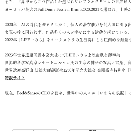
また、世界中から２０作品しか選ばれないプラネタリウムの世界最
ヨーロッパ最大のFullDome Festival Bruno2020.2021に選ばれ
2020年 AIの時代を迎えるに至り、個人の潜在能力を最大限に引き出すた
表現の枠に囚われず、作品多くの人を幸せにする活動を続けている
2022年『LIFEいのち』をオーケストラの生演奏による圧倒的な熱
2023年世界遺産熊野本宮大社にてLIFEいのち上映＆歌を御奉納
世界的科学写真家レナートニルソン氏の生命の神秘の写真と言葉、音
世界遺産高野山 弘法大師御誕生1250年記念大法会 金剛峯寺特別室
特設サイト
現在、
Feel&Sense
のCEOを務め、世界中の人々が「いのちの根源」