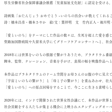
厚生労働省社会保障審議会推薦「児童福祉文化財」に認定を受ける
詩画集「おたんじょう おめでとう ~いのちの出会いが教えてくれる
詩：橋本昌彦・橋本さやか 絵/文：葉祥明 文 竹内正人・池川明
「愛といのち」をテーマにした作品の数々は、生死を超えた愛を感
聖路加国際病院や久留米大学にてグリーフケアコンサートへと、社
2018年には世界をいのちの根源で繋がりあうため、プラタリウム番
脚本、監督、ナレーション、音楽を手がけ、表現の幅を映像作品へ
本作品はプラネタリウムのドーム空間をお母さんのお腹の中に見立
「宇宙といのちの繋がり」と「母と子の繋がり」を重ねあわせ、壮
「愛といのち」への原点回帰をすることで、今ここに生きる素晴ら
2020年には、インドで開催された世界女性会議にて、本作品が世界
社会貢献をする人たちが集まる機会に上映されスタンディングオー