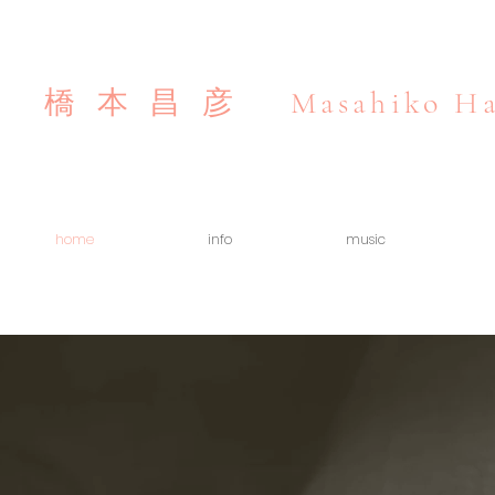
Masahiko Ha
橋本昌彦
home
info
music