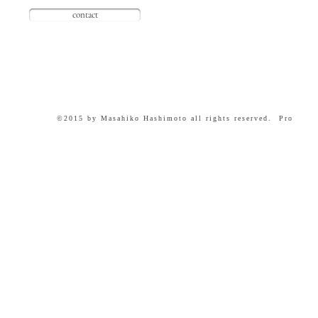
contact
©2015 by Masahiko Hashimoto all rights reserved.​ Pro