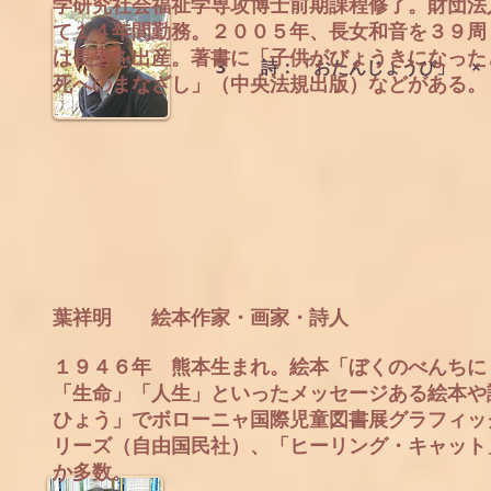
学研究社会福祉学専攻博士前期課程修了。財団法
て１４年間勤務。２００５年、長女和音を３９周
は長男を出産。著書に「子供がびょうきになった
3
詩：「おたんじょうび」 
死へのまなざし」（中央法規出版）などがある。
葉祥明 絵本作家・画家・詩人
１９４６年 熊本生まれ。絵本「ぼくのべんちに
「生命」「人生」といったメッセージある絵本や
ひょう」でボローニャ国際児童図書展グラフィッ
リーズ（自由国民社）、「ヒーリング・キャット
か多数。