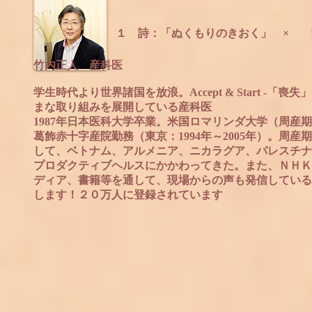
１ 詩：「ぬくもりのきおく」 ×
竹内正人 産科医
学生時代より世界諸国を放浪。Accept & Start 
まな取り組みを展開している産科医
1987年日本医科大学卒業。米国ロマリンダ大学（周
葛飾赤十字産院勤務（東京：1994年～2005年）。周
して、ベトナム、アルメニア、ニカラグア、パレスチナ
プロダクティブヘルスにかかわってきた。また、ＮＨＫ
ディア、書籍等を通して、現場からの声も発信している
します！２０万人に登録されています