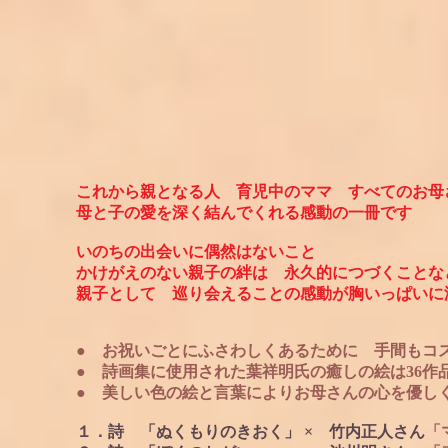
これから親となる人 育児中のママ すべてのお
母と子の愛を深く結んでくれる感動の一冊です
いのちの出会いに偶然はないこと
かけがえのない親子の絆は 永久的につづくことな
親子として 巡り会えることの感動が胸いっぱいに
● お祝いごとにふさわしくあるために 手間もコ
● 詩画集に使用された葉祥明氏の癒しの絵は
36作
● 美しい色の絵と言葉によりお母さんの心を
優し
１．詩 「ぬくもりのきおく」 × 竹内正人さん
「