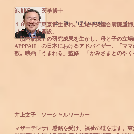
池川明 医学博士
２ 詩：「ぼくのねがい」 × 文
１９５４年東京都生まれ。上尾中央総合病院産婦
リニックを開設。
「胎内記憶」の研究成果を生かし、母と子の立場
APPPAH」の日本におけるアドバイザー。「マ
数。映画「うまれる」監修 「かみさまとのやく
井上文子 ソーシャルワーカー
マザーテレサに感銘を受け、福祉の道を志す。東