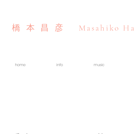
Masahiko Ha
橋本昌彦
home
info
music