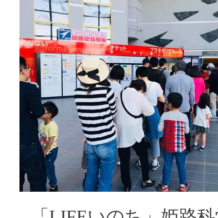
「LIFEいのち」姫路科