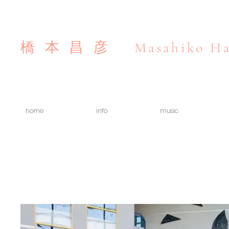
Masahiko Ha
橋本昌彦
home
info
music