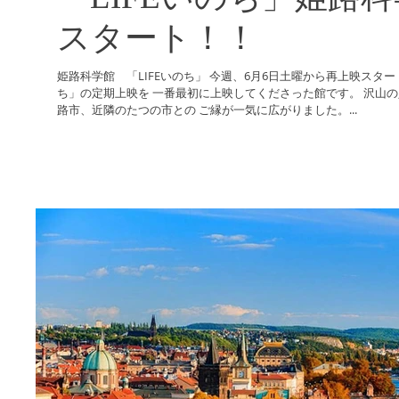
スタート！！
姫路科学館 「LIFEいのち」 今週、6月6日土曜から再上映スタート✨🌏✨ 姫路科学館は、「LIFEいの
ち」の定期上映を 一番最初に上映してくださった館です。 沢山の人にご来場いただき ここから、姫
路市、近隣のたつの市との ご縁が一気に広がりました。...