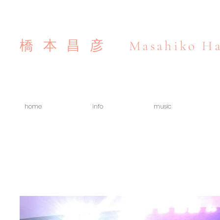
Masahiko Ha
橋本昌彦
home
info
music