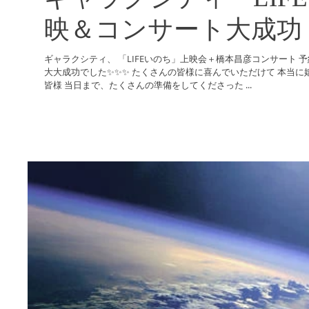
映＆コンサート大成功
ギャラクシティ、 「LIFEいのち」上映会＋橋本昌彦コンサート 予約席、当日券、全席完売✨🎉✨㊗️ 大
大大成功でした✨✨✨ たくさんの皆様に喜んでいただけて 本当に嬉しかったです‼︎ ご来場くださった
皆様 当日まで、たくさんの準備をしてくださった ...