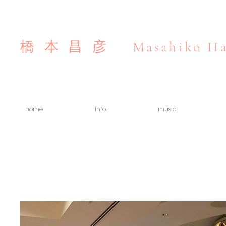
Masahiko Ha
橋本昌彦
home
info
music