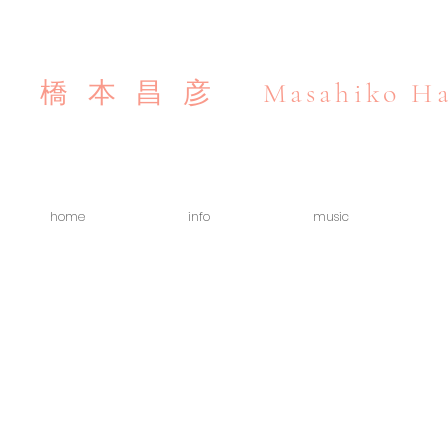
Masahiko Ha
橋本昌彦
home
info
music