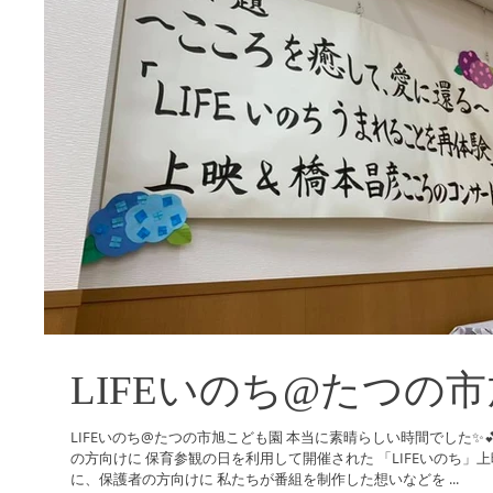
LIFEいのち@たつの
LIFEいのち@たつの市旭こども園 本当に素晴らしい時間でした✨💕😭 0歳〜6歳までの全園児と保護者
の方向けに 保育参観の日を利用して開催された 「LIFEいのち」上映& 橋本昌彦コンサート はじめ
に、保護者の方向けに 私たちが番組を制作した想いなどを ...