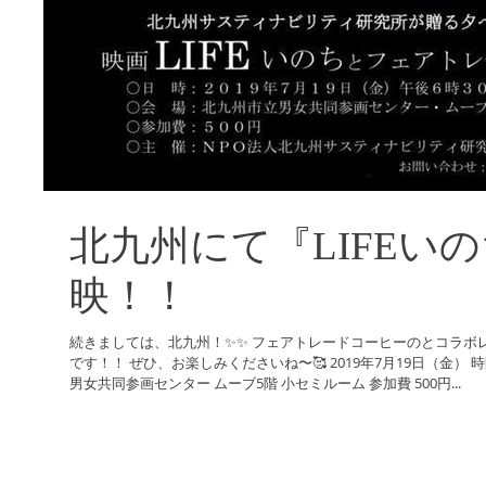
北九州にて『LIFEい
映！！
続きましては、北九州！✨✨ フェアトレードコーヒーのとコラボレ
です！！ ぜひ、お楽しみくださいね〜🥰 2019年7月19日（金） 時間 午後6時30分〜 場所 北九州市立
男女共同参画センター ムーブ5階 小セミルーム 参加費 500円...