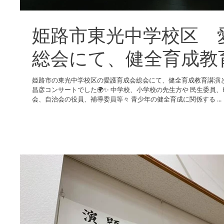
姫路市東光中学校区 
総会にて、健全育成教
姫路市の東光中学校区の愛護育成会総会にて、健全育成教育講演として 「LIFEいのち」の
昌彦コンサートでした🌍✨ 中学校、小学校の先生方や 民生委員、PTA、防犯協会、子ども会、保護師
会、自治会の役員、補導委員等々 青少年の健全育成に関係する ...