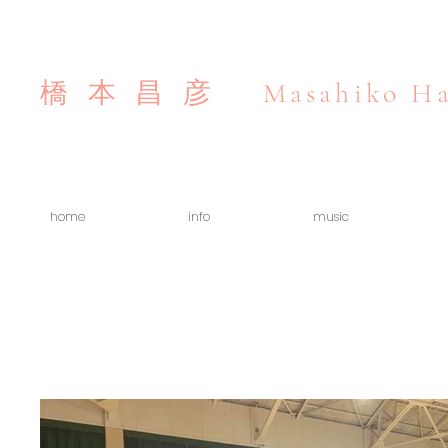
Masahiko Ha
橋本昌彦
home
info
music