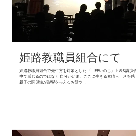
姫路教職員組合にて
姫路教職員組合で先生方を対象とした 「LIFEいのち」上映&講演会☺️✨ 自分の存在価値を 他者評価の
中で感じるのではなく 自分がいま、ここに生きる素晴らしさを感
親子の関係性が影響を与えるお話や ...