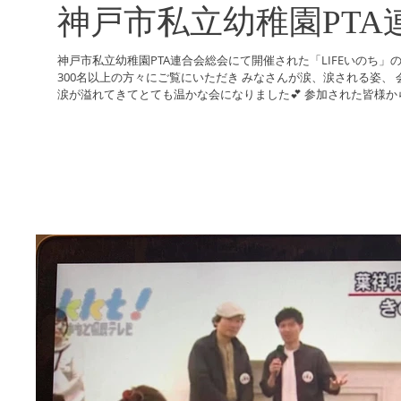
神戸市私立幼稚園PTA
神戸市私立幼稚園PTA連合会総会にて開催された「LIFEいのち」の
300名以上の方々にご覧にいただき みなさんが涙、涙される姿、 会場に包まれる空気から 私たちまで
涙が溢れてきてとても温かな会になりました💕 参加された皆様からは