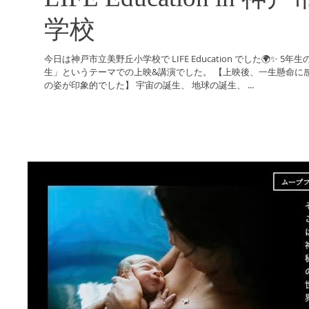
学校
今日は神戸市立美野丘小学校で LIFE Education でした🌍✨ 5年生の理科の授業の中にある 「ヒトの誕
生」というテーマでの上映&講演でした。 【上映後、一生懸命に
の姿が印象的でした】 宇宙の誕生、 地球の誕生、 ...