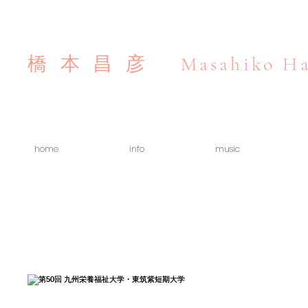
Masahiko Ha
橋本昌彦
home
info
music