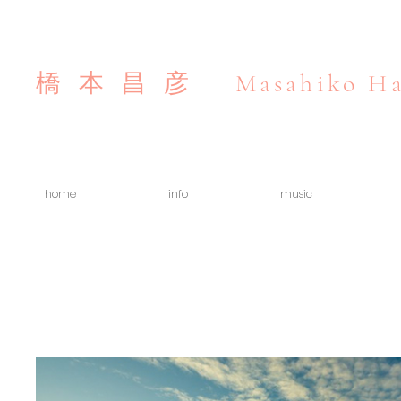
Masahiko Ha
橋本昌彦
home
info
music