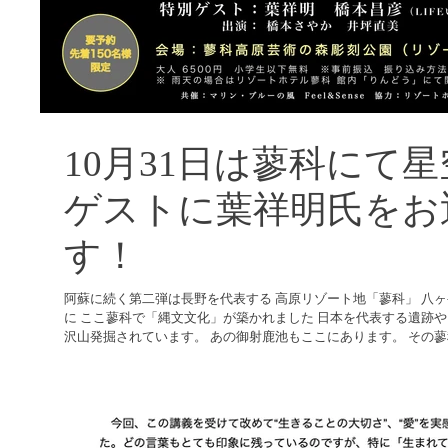
10月31日は蓼科に
ゲストに葉祥明氏をお
す！
阿蘇に続く第二弾は長野を代表する 高原リゾート地「蓼科」 八
に ここ蓼科で「縄文文化」が築かれました 日本を代表する遺跡
沢山発掘されています。 あの御射鹿池もここにあります。 その蓼科