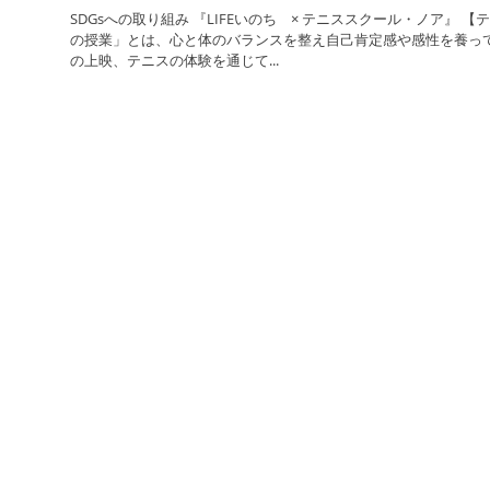
SDGsへの取り組み 『LIFEいのち × テニススクール・ノア』 【テニスクラシックに掲載】 「いのち
の授業」とは、心と体のバランスを整え自己肯定感や感性を養ってい
の上映、テニスの体験を通じて...