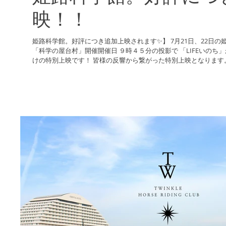
映！！
姫路科学館。好評につき追加上映されます✨】 7月21日、22日の姫路科学館最大のおまつりイベント
「科学の屋台村」開催開催日 ９時４５分の投影で 「LIFEいのち」が上映されます。 1日１回２日間だ
けの特別上映です！ 皆様の反響から繋がった特別上映となります。 .