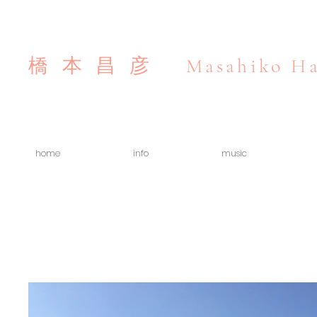
Masahiko Ha
橋本昌彦
home
info
music