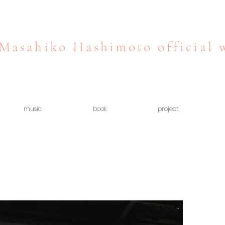
Masahiko Hashimoto official 
music
book
project