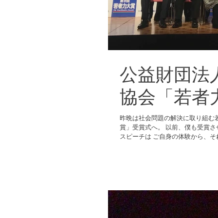
公益財団法
協会「若者
昨晩は社会問題の解決に取り組む若者を表彰する 公益財団法人 日本
賞」受賞式へ。 以前、僕も受賞さ
スピーチは ご自身の体験から