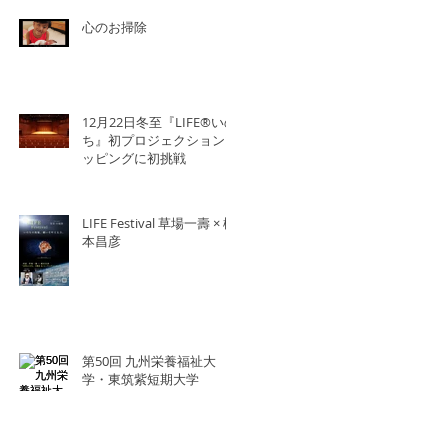
心のお掃除
12月22日冬至『LIFE®︎いの
ち』初プロジェクションマ
ッピングに初挑戦
LIFE Festival 草場一壽 × 橋
本昌彦
第50回 九州栄養福祉大
学・東筑紫短期大学