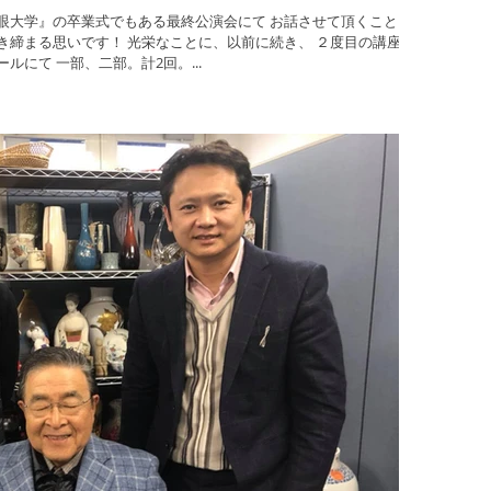
る思いです！ 光栄なことに、以前に続き、 ２度目の講座と
なります。 神戸文化センター大ホールにて 一部、二部。計2回。...