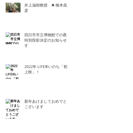
井上滋樹教授 ✖︎ 橋本昌
彦
四日市市立博物館での夜間
特別投影決定のお知らせで
す
2022年 LIFE®︎いのち「初
上映」！
新年あけましておめでとう
ございます