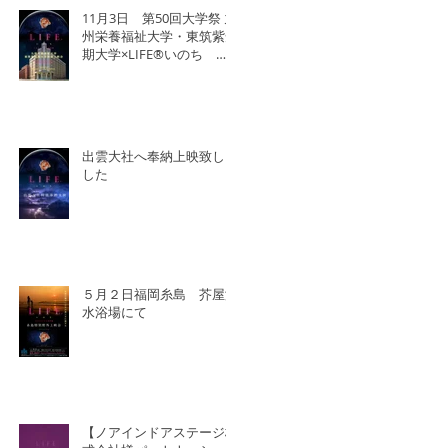
11月3日 第50回大学祭 九
州栄養福祉大学・東筑紫短
期大学×LIFE®︎いのち 北
九州SDGsマンス「いのち
の教育事業」
出雲大社へ奉納上映致しま
した
５月２日福岡糸島 芥屋海
水浴場にて
【ノアインドアステージ株