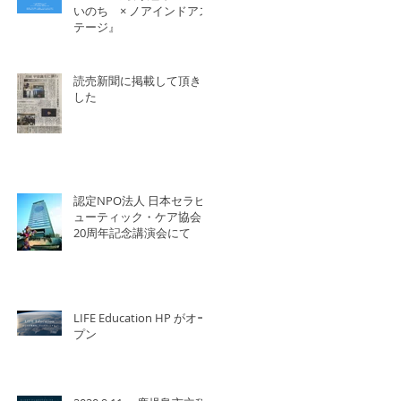
いのち × ノアインドアス
テージ』
読売新聞に掲載して頂きま
した
認定NPO法人 日本セラピ
ューティック・ケア協会
20周年記念講演会にて
LIFE Education HP がオー
プン