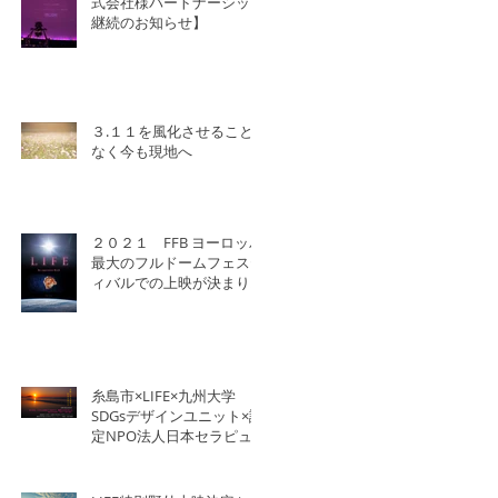
式会社様パートナーシップ
継続のお知らせ】
３.１１を風化させること
なく今も現地へ
２０２１ FFB ヨーロッパ
最大のフルドームフェステ
ィバルでの上映が決まりま
した！
糸島市×LIFE×九州大学
SDGsデザインユニット×認
定NPO法人日本セラピュ
ーティック協会×北洋建設