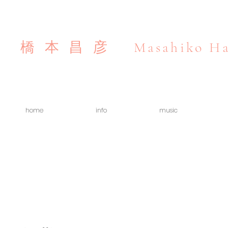
Masahiko Ha
橋本昌彦
home
info
music