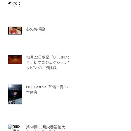
心のお掃除
12月22日冬至『LIFE®︎いの
ち』初プロジェクションマ
ッピングに初挑戦
LIFE Festival 草場一壽 × 橋
本昌彦
第50回 九州栄養福祉大