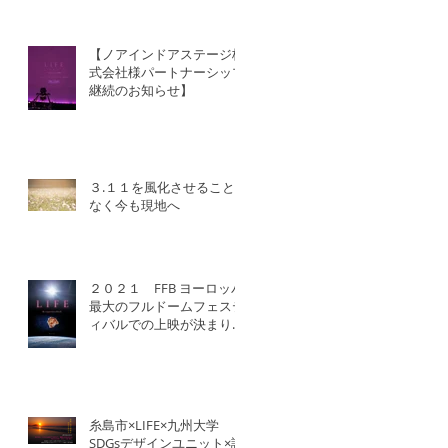
【ノアインドアステージ株
式会社様パートナーシップ
継続のお知らせ】
３.１１を風化させること
なく今も現地へ
２０２１ FFB ヨーロッパ
最大のフルドームフェステ
ィバルでの上映が決まりま
した！
糸島市×LIFE×九州大学
SDGsデザインユニット×認