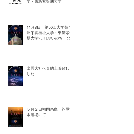
学・東筑紫短期大学
11月3日 第50回大学祭 九
州栄養福祉大学・東筑紫短
期大学×LIFE®︎いのち 北
九州SDGsマンス「いのち
の教育事業」
出雲大社へ奉納上映致しま
した
５月２日福岡糸島 芥屋海
水浴場にて