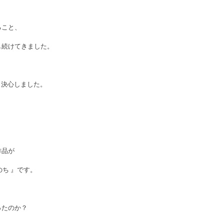
ること、
し続けてきました。
と決心しました。
作品が
のち 』です。
ったのか？