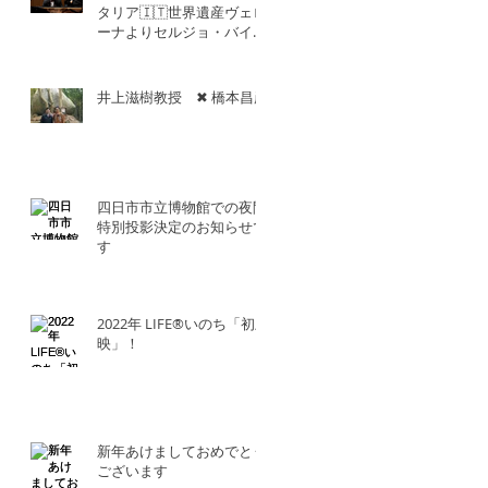
タリア🇮🇹世界遺産ヴェロ
ーナよりセルジョ・バイエ
ッタ氏との共演！！
井上滋樹教授 ✖︎ 橋本昌彦
四日市市立博物館での夜間
特別投影決定のお知らせで
す
2022年 LIFE®︎いのち「初上
映」！
新年あけましておめでとう
ございます