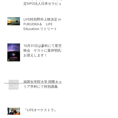
定NPO法人日本セラピュー
ティック協会×北洋建設
LIFE特別野外上映決定 in
FUKUOKA＆ LIFE
Education リトリート
10月31日は蓼科にて星空上
映会 ゲストに葉祥明氏を
お迎えします！
福岡女学院大学 国際キャ
リア学科にて特別講義
『LIFEオーケストラ』