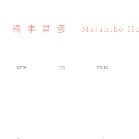
Masahiko Ha
橋本昌彦
home
info
music