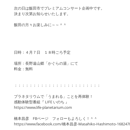
次の日は飯田市でプレミアムコンサート企画中です。
決まり次第お知らせいたします。
飯田の方々お楽しみに～～＾＾
日時：４月７日　１８時ごろ予定
場所：長野遠山郷「かぐらの湯」にて　
料金：無料
：：：：：：：：：：：：：：：：：：：：：：：
プラネタリウムで「うまれる」ことを再体験！
感動体験型番組『 LIFE いのち 』
https://www.life-planetarium.com
橋本昌彦　FBページ　フォローもよろしく！＾＾
https://www.facebook.com/橋本昌彦-Masahiko-Hashimoto-16824784